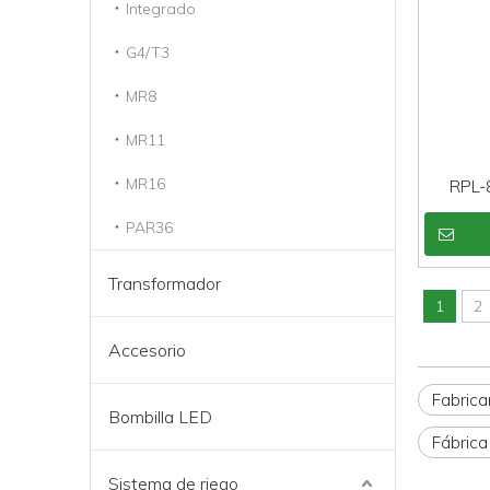
Integrado
G4/T3
MR8
MR11
MR16
RPL-
ca
PAR36
Transformador
1
2
Accesorio
Fabrica
Bombilla LED
Fábrica
Sistema de riego