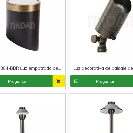
804-BBR Luz empotrada de
Luz decorativa de paisaje d
aje de bajo voltaje de color
comercial RAL-8100-B
Preguntar
Preguntar