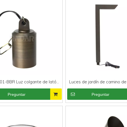
01-BBR Luz colgante de latón
Luces de jardín de camino de
ndido de bajo voltaje Luz
luz ajustable con luz de alu
Preguntar
Preguntar
able MR16 para iluminación de
bronce antiguo 3CCT
paisajes