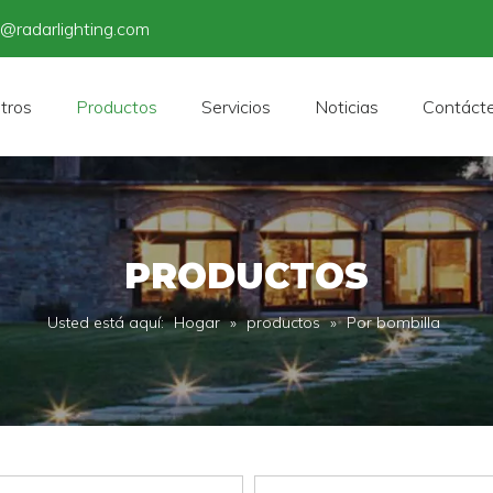
o@radarlighting.com
tros
Productos
Servicios
Noticias
Contáct
PRODUCTOS
Usted está aquí:
Hogar
»
productos
»
Por bombilla