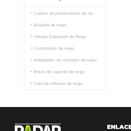
Cuerpo de pulverización de riego
Boquilla de riego
Válvula Solenoide de Riego
Controlador de riego
Adaptador de conexión de riego
Brazo de soporte de riego
Caja de válvulas de riego
ENLAC