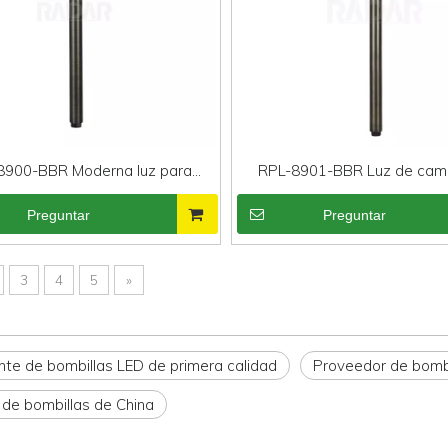
8900-BBR Moderna luz para
RPL-8901-BBR Luz de cam
minos de latón resistente
paisaje de bajo voltaje y alta
Preguntar
Preguntar
3
4
5
»
nte de bombillas LED de primera calidad
Proveedor de bombi
 de bombillas de China