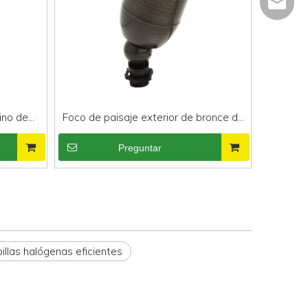
info@ra
ino de
Foco de paisaje exterior de bronce de
 calidad
alta calidad industrial RAL-8101S-BBR
Preguntar
llas halógenas eficientes