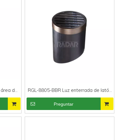
 área de
RGL-8805-BBR Luz enterrada de latón
minio de
impermeable universal
Preguntar