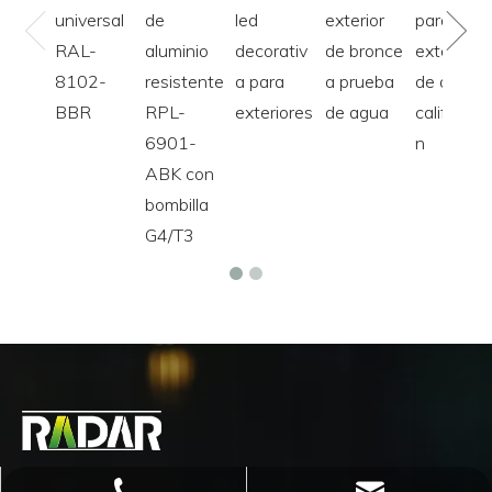
universal
de
led
exterior
para
RAL-
aluminio
decorativ
de bronce
exteriore
8102-
resistente
a para
a prueba
de alta
BBR
RPL-
exteriores
de agua
calificació
6901-
n
ABK con
bombilla
G4/T3