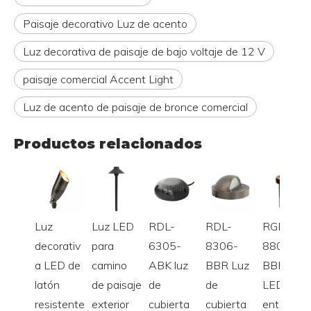
Paisaje decorativo Luz de acento
Luz decorativa de paisaje de bajo voltaje de 12 V
paisaje comercial Accent Light
Luz de acento de paisaje de bronce comercial
Productos relacionados
Luz
Luz LED
RDL-
RDL-
RGL-
decorativ
para
6305-
8306-
8801-
a LED de
camino
ABK luz
BBR Luz
BBR luz
latón
de paisaje
de
de
LED
resistente
exterior
cubierta
cubierta
enterrada