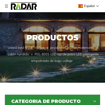
Español
PRODUCTOS
Usted está aquí:
Hogar
»
productos
»
Por materiales
»
Latón fundido
»
RSL-8301-LED luz de paso LED inteligente
empotrada de bajo voltaje
CATEGORIA DE PRODUCTO