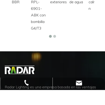
BBR
RPL-
exteriores
de agua
calificació
6901-
n
ABK con
bombilla
G4/T3
info@radarlighting.com
+86 551 6299 1952
Radar Lighting es una empresa basada en las ventajas
de producción de China y los servicios de logística
rápidos, precisos, económicos y convenientes.