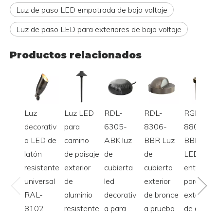
Luz de paso LED empotrada de bajo voltaje
Luz de paso LED para exteriores de bajo voltaje
Productos relacionados
Luz
Luz LED
RDL-
RDL-
RGL-
decorativ
para
6305-
8306-
8801-
a LED de
camino
ABK luz
BBR Luz
BBR luz
latón
de paisaje
de
de
LED
resistente
exterior
cubierta
cubierta
enterrada
universal
de
led
exterior
para
RAL-
aluminio
decorativ
de bronce
exteriore
8102-
resistente
a para
a prueba
de alta