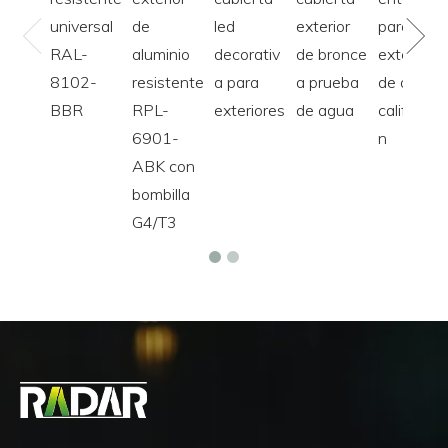
universal
de
led
exterior
para
RAL-
aluminio
decorativ
de bronce
exteriore
8102-
resistente
a para
a prueba
de alta
BBR
RPL-
exteriores
de agua
calificació
6901-
n
ABK con
bombilla
G4/T3