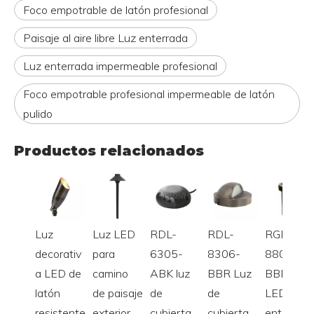
Foco empotrable de latón profesional
Paisaje al aire libre Luz enterrada
Luz enterrada impermeable profesional
Foco empotrable profesional impermeable de latón
pulido
Productos relacionados
Luz
Luz LED
RDL-
RDL-
RGL-
decorativ
para
6305-
8306-
8801-
a LED de
camino
ABK luz
BBR Luz
BBR luz
latón
de paisaje
de
de
LED
resistente
exterior
cubierta
cubierta
enterrada