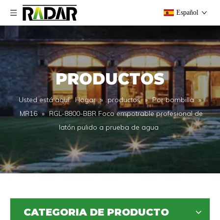
Español
PRODUCTOS
Usted está aquí:
Hogar
»
productos
»
Por bombilla
»
MR16
»
RGL-8800-BBR Foco empotrable profesional de
latón pulido a prueba de agua
CATEGORIA DE PRODUCTO