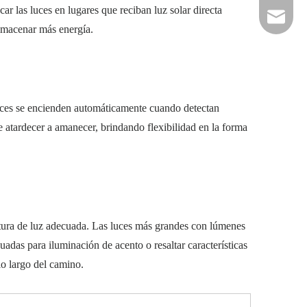
r las luces en lugares que reciban luz solar directa
info@rad
almacenar más energía.
luces se encienden automáticamente cuando detectan
e atardecer a amanecer, brindando flexibilidad en la forma
ertura de luz adecuada. Las luces más grandes con lúmenes
adas para iluminación de acento o resaltar características
lo largo del camino.