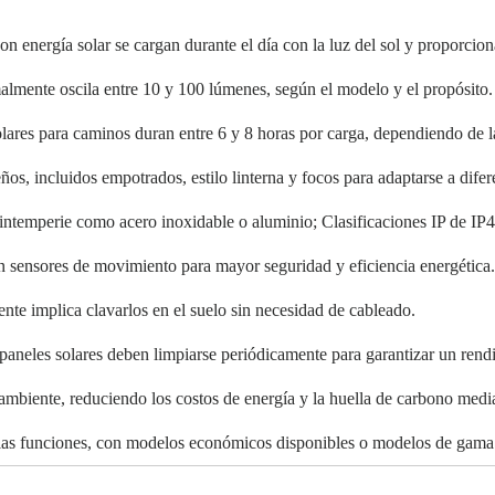
n energía solar se cargan durante el día con la luz del sol y proporcio
lmente oscila entre 10 y 100 lúmenes, según el modelo y el propósito.
lares para caminos duran entre 6 y 8 horas por carga, dependiendo de la 
ños, incluidos empotrados, estilo linterna y focos para adaptarse a dife
a intemperie como acero inoxidable o aluminio; Clasificaciones IP de IP
 sensores de movimiento para mayor seguridad y eficiencia energética
ente implica clavarlos en el suelo sin necesidad de cableado.
aneles solares deben limpiarse periódicamente para garantizar un rend
mbiente, reduciendo los costos de energía y la huella de carbono media
 las funciones, con modelos económicos disponibles o modelos de gama 