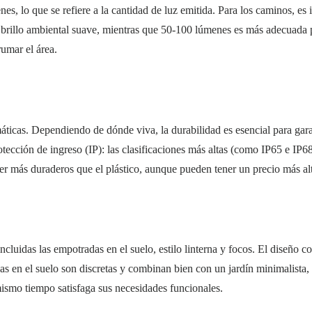
nes, lo que se refiere a la cantidad de luz emitida. Para los caminos, e
brillo ambiental suave, mientras que 50-100 lúmenes es más adecuada p
brumar el área.
áticas. Dependiendo de dónde viva, la durabilidad es esencial para garan
protección de ingreso (IP): las clasificaciones más altas (como IP65 e IP6
ser más duraderos que el plástico, aunque pueden tener un precio más al
cluidas las empotradas en el suelo, estilo linterna y focos. El diseño c
as en el suelo son discretas y combinan bien con un jardín minimalista, 
mismo tiempo satisfaga sus necesidades funcionales.