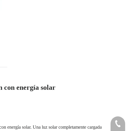
n con energía solar
+86 551 
n con energía solar. Una luz solar completamente cargada